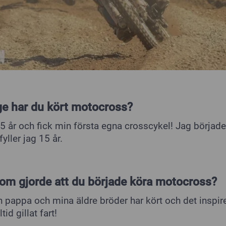
nge har du kört motocross?
5 år och fick min första egna crosscykel! Jag började 
fyller jag 15 år.
som gjorde att du började köra motocross?
n pappa och mina äldre bröder har kört och det inspir
tid gillat fart!