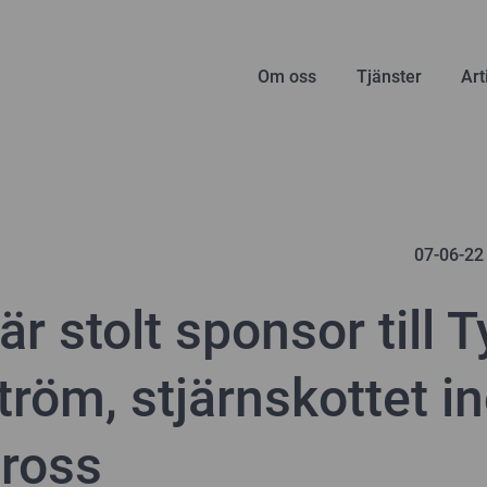
Om oss
Tjänster
Art
07-06-22
är stolt sponsor till T
röm, stjärnskottet i
ross