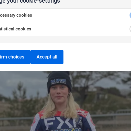
e your cookie-settings
cessary cookies
tistical cookies
irm choices
Accept all