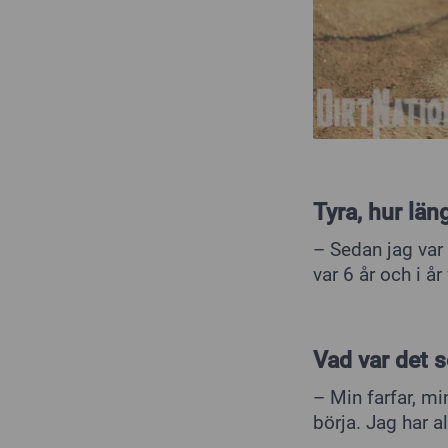
Tyra, hur lä
– Sedan jag var 
var 6 år och i år 
Vad var det 
– Min farfar, mi
börja. Jag har all