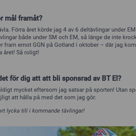
ör mål framåt?
ävla. Förra året körde jag 4 av 6 deltävlingar under EM.
 tävlingar både under SM och EM, så länge de inte kro
er fram emot GGN på Gotland i oktober – där jag kom 
 året! Så roligt!
et för dig att att bli sponsrad av BT El?
äldigt mycket eftersom jag satsar på sporten! Utan sp
jligt att hålla på med det som jag gör.
rt lycka till i kommande tävlingar!