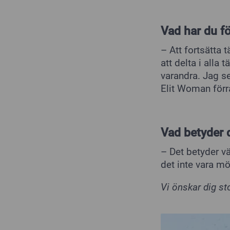
Vad har du f
– Att fortsätta t
att delta i alla
varandra. Jag s
Elit Woman förra
Vad betyder d
– Det betyder v
det inte vara mö
Vi önskar dig sto