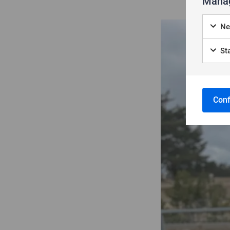
Manag
Ne
Sta
Conf