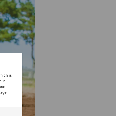
which is
our
use
rage