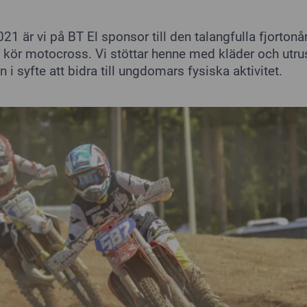
1 är vi på BT El sponsor till den talangfulla fjortonå
ör motocross. Vi stöttar henne med kläder och utrus
n i syfte att bidra till ungdomars fysiska aktivitet.