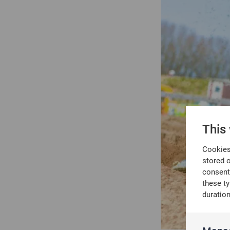
This
Cookies 
stored 
consent
these t
duratio